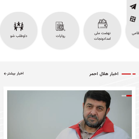
ظامی
نهضت ملی
روایات
داوطلب شو
امدادونجات
اخبار هلال احمر
اخبار بیشتر