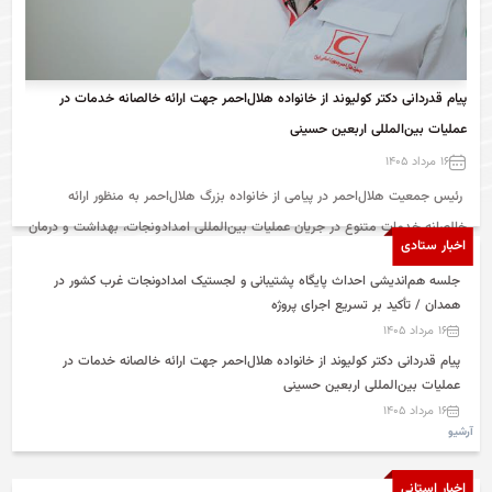
پیام قدردانی دکتر کولیوند از خانواده هلال‌احمر جهت ارائه خالصانه خدمات در
تدوین
عملیات بین‌المللی اربعین حسینی
سرخ د
هلال‌
۱۶ مرداد ۱۴۰۵
۱۴ مرداد ۰۵
رئیس جمعیت هلال‌احمر در پیامی از خانواده بزرگ هلال‌احمر به منظور ارائه
معاون
خالصانه خدمات متنوع در جریان عملیات بین‌المللی امدادونجات، بهداشت و درمان
ایران
اخبار ستادی
اربعین حسینی در مسیرهای مواصلاتی و مرزهای مشترک و در کشور عراق، قدردانی
جلسه هم‌اندیشی احداث پایگاه پشتیبانی و لجستیک امدادونجات غرب کشور در
کرد.
مشارک
همدان / تأکید بر تسریع اجرای پروژه
مطرح 
۱۶ مرداد ۱۴۰۵
بهره‌
پیام قدردانی دکتر کولیوند از خانواده هلال‌احمر جهت ارائه خالصانه خدمات در
بین‌ا
عملیات بین‌المللی اربعین حسینی
۱۶ مرداد ۱۴۰۵
آرشیو
سرپرست جمعیت هلال‌احمر خراسان‌شمالی منصوب شد
۱۵ مرداد ۱۴۰۵
اخبار استانی