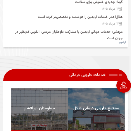
گرما؛ تهدیدی خاموش برای سلامت
کولیوند: بیش از یک‌میلیون و ۳۰۰ هزار خدمت به زائران اربعین در عراق ارائه شد /
۱۴ مرداد ۱۴۰۵
هیچ بیماری واگیری میان زائران گزارش نشده است
۹ مرداد ۱۴۰۵
هلال‌احمر خدمات اربعین را هوشمند و تخصصی‌تر کرده است
۱۲ مرداد ۱۴۰۵
دکتر کولیوند در بازدید از مرز خسروی: خدمات‌رسانی عالی و ارزشمند است/حتی یک
مورد نارضایتی میان زائران ندیدم+فیلم
مرعشی: خدمات درمانی اربعین با مشارکت داوطلبان مردمی، الگویی کم‌نظیر در
۹ مرداد ۱۴۰۵
جهان است
آرشیو
۱۱ مرداد ۱۴۰۵
بازدید اعضای کمیسیون بهداشت و درمان مجلس شورای اسلامی از مراکز درمانی
«طریق یا حسین»
۱۰ مرداد ۱۴۰۵
خدمات دارویی درمانی
قدم‌های استوار در پیاده‌روی اربعین/ چگونه از پاها مراقبت کنیم؟+فیلم
۱۰ مرداد ۱۴۰۵
دکتر کولیوند در بازدید از مرز خسروی: خدمات‌رسانی عالی و ارزشمند است/حتی یک
مورد نارضایتی میان زائران ندیدم+فیلم
۹ مرداد ۱۴۰۵
مجتمع دارویی درمانی هلال
بیمارستان نورافشار